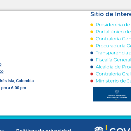
Sitio de Inter
Presidencia de
Portal único d
Contraloría Gen
Procuraduría G
Transparencia 
Fiscalía Genera
o
Alcaldia de Pro
co
Contraloría Gr
Ministerio de J
drés Isla, Colombia
0 pm a 6:00 pm
es
Politicas de privacidad