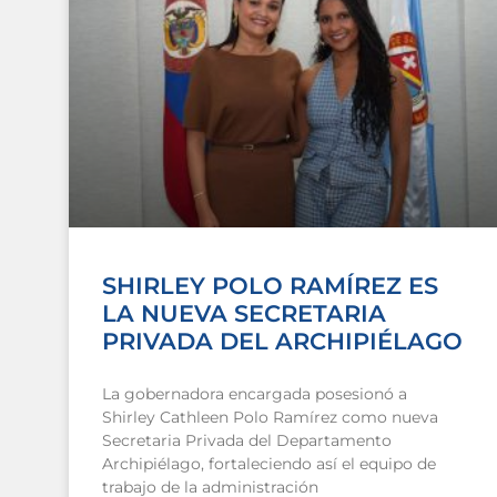
SHIRLEY POLO RAMÍREZ ES
LA NUEVA SECRETARIA
PRIVADA DEL ARCHIPIÉLAGO
La gobernadora encargada posesionó a
Shirley Cathleen Polo Ramírez como nueva
Secretaria Privada del Departamento
Archipiélago, fortaleciendo así el equipo de
trabajo de la administración