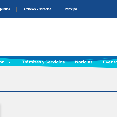
 publica
Atencion y Servicios
Participa
ón
Trámites y Servicios
Noticias
Event