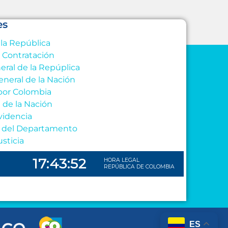
es
 la República
e Contratación
eral de la Repúplica
eneral de la Nación
por Colombia
l de la Nación
videncia
al del Departamento
usticia
ES