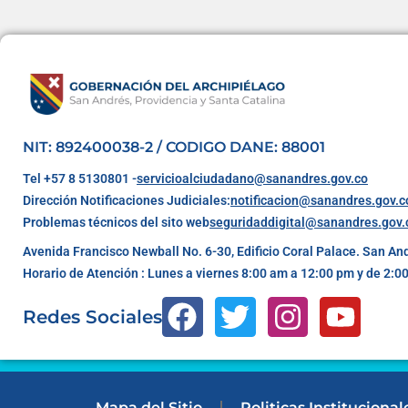
NIT: 892400038-2 / CODIGO DANE: 88001
Tel +57 8 5130801 -
servicioalciudadano@sanandres.gov.co
Dirección Notificaciones Judiciales:
notificacion@sanandres.gov.c
Problemas técnicos del sito web
seguridaddigital@sanandres.gov.
Avenida Francisco Newball No. 6-30, Edificio Coral Palace. San An
Horario de Atención : Lunes a viernes 8:00 am a 12:00 pm y de 2:0
Redes Sociales
Mapa del Sitio
Politicas Institucional