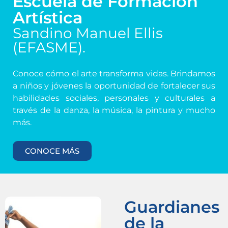
Escuela de Formación
Artística
Sandino Manuel Ellis
(EFASME).
Conoce cómo el arte transforma vidas. Brindamos
a niños y jóvenes la oportunidad de fortalecer sus
habilidades sociales, personales y culturales a
través de la danza, la música, la pintura y mucho
más.
CONOCE MÁS
Guardianes
de la