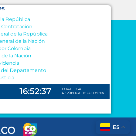
es
 la República
e Contratación
eral de la Repúplica
eneral de la Nación
por Colombia
l de la Nación
videncia
al del Departamento
usticia
ES