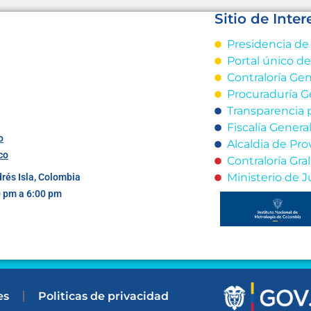
Sitio de Inter
Presidencia de
Portal único d
Contraloría Gen
Procuraduría G
Transparencia 
Fiscalía Genera
o
Alcaldia de Pro
co
Contraloría Gr
Ministerio de J
drés Isla, Colombia
0 pm a 6:00 pm
es
Politicas de privacidad