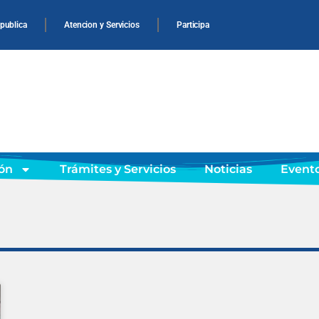
 publica
Atencion y Servicios
Participa
ón
Trámites y Servicios
Noticias
Event