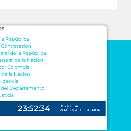
es
 la República
e Contratación
eral de la Repúplica
eneral de la Nación
por Colombia
l de la Nación
videncia
al del Departamento
usticia