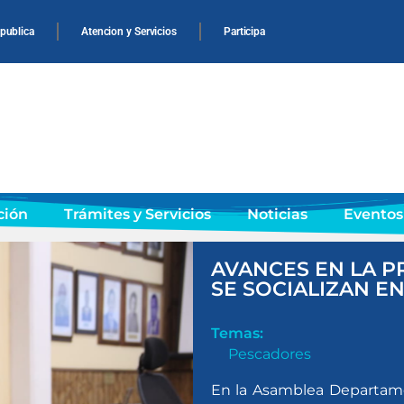
 publica
Atencion y Servicios
Participa
ción
Trámites y Servicios
Noticias
Eventos
AVANCES EN LA P
SE SOCIALIZAN E
Temas:
Pescadores
En la Asamblea Departamen