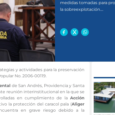
medidas tomadas para prote
la sobreexplotación....
tegias y actividades para la preservación
Popular No. 2006-00119.
ental
de San Andrés, Providencia y Santa
te reunión interinstitucional en la que se
rrolladas en cumplimiento de la
Acción
vo la protección del caracol pala (
Aliger
ncuentra en grave riesgo debido a la