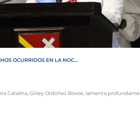
OS OCURRIDOS EN LA NOC...
ta Catalina, Girley Ordóñez Bowie, lamenta profundament