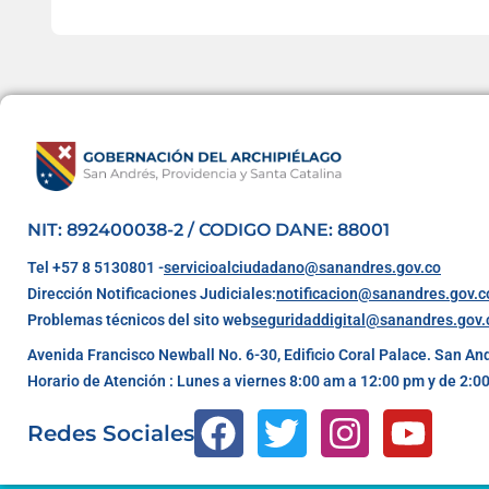
NIT: 892400038-2 / CODIGO DANE: 88001
Tel +57 8 5130801 -
servicioalciudadano@sanandres.gov.co
Dirección Notificaciones Judiciales:
notificacion@sanandres.gov.c
Problemas técnicos del sito web
seguridaddigital@sanandres.gov.
Avenida Francisco Newball No. 6-30, Edificio Coral Palace. San An
Horario de Atención : Lunes a viernes 8:00 am a 12:00 pm y de 2:0
Redes Sociales