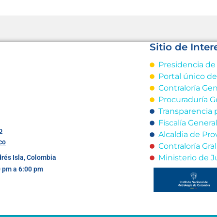
Sitio de Inter
Presidencia de
Portal único d
Contraloría Gen
Procuraduría G
Transparencia 
Fiscalía Genera
o
Alcaldia de Pro
co
Contraloría Gr
Ministerio de J
drés Isla, Colombia
0 pm a 6:00 pm