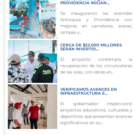
superan
PROVIDENCIA INICIAN...
el
Se inauguraron las avenidas
45%
Antioquia y Providencia con
de
mejoras en carreteras, aceras,
ejecución
rampas y...
y
CERCA DE $22.000 MILLONES
continúan
SERÁN INVERTID...
fortaleciendo
El proyecto contempla la
la
recuperación de los circunvalares
movilidad
de las islas, con obras en...
y
el
sistema
VERIFICAMOS AVANCES EN
INFRAESTRUCTURA E...
de
drenaje
El gobernador inspeccionó
proyectos educativos, culturales y
en
deportivos que presentan avances
la
significativos en su...
isla.