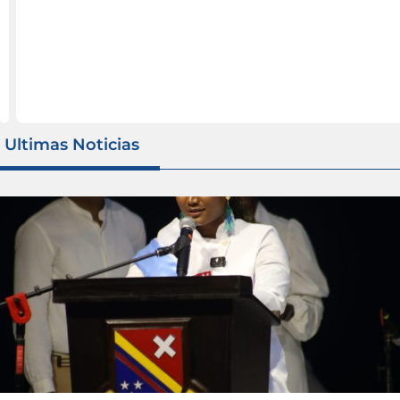
las
comunidades.
iguiente
Anterior
Ultimas Noticias