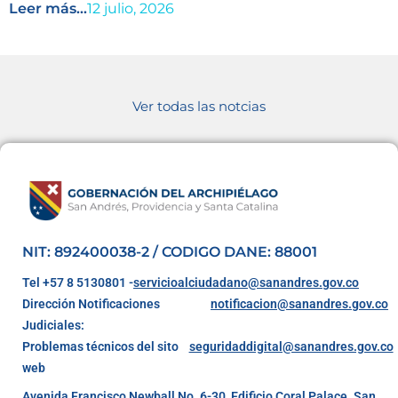
Leer más...
12 julio, 2026
Ver todas las notcias
NIT: 892400038-2 / CODIGO DANE: 88001
Tel +57 8 5130801 -
servicioalciudadano@sanandres.gov.co
Dirección Notificaciones
notificacion@sanandres.gov.co
Judiciales:
Problemas técnicos del sito
seguridaddigital@sanandres.gov.co
web
Avenida Francisco Newball No. 6-30, Edificio Coral Palace. San