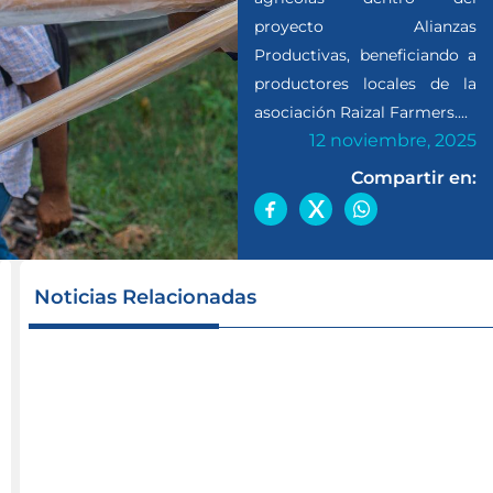
proyecto Alianzas
Productivas, beneficiando a
productores locales de la
asociación Raizal Farmers....
12 noviembre, 2025
Compartir en:
Agricultores
Noticias Relacionadas
del
archipiélago
reciben
nuevos
insumos
para
fortalecer