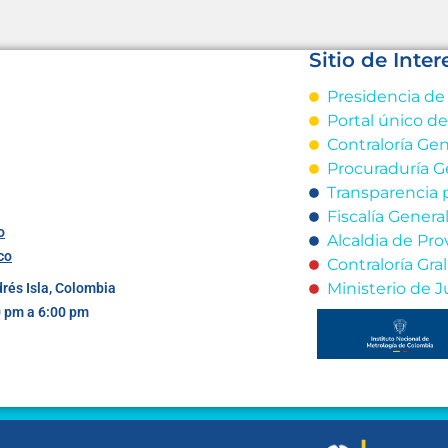
Sitio de Inter
Presidencia de
Portal único d
Contraloría Gen
Procuraduría G
Transparencia 
Fiscalía Genera
o
Alcaldia de Pro
co
Contraloría Gr
Ministerio de J
drés Isla, Colombia
0 pm a 6:00 pm