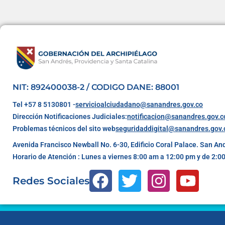
NIT: 892400038-2 / CODIGO DANE: 88001
Tel +57 8 5130801 -
servicioalciudadano@sanandres.gov.co
Dirección Notificaciones Judiciales:
notificacion@sanandres.gov.c
Problemas técnicos del sito web
seguridaddigital@sanandres.gov.
Avenida Francisco Newball No. 6-30, Edificio Coral Palace. San An
Horario de Atención : Lunes a viernes 8:00 am a 12:00 pm y de 2:0
Redes Sociales