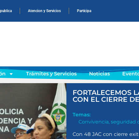
 publica
Atencion y Servicios
Participa
ón
Trámites y Servicios
Noticias
Event
FORTALECEMOS L
CON EL CIERRE D
Temas:
Convivencia
,
seguridad 
Con 48 JAC con cierre exit