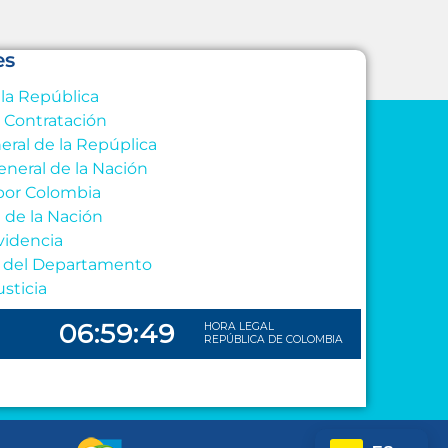
es
 la República
e Contratación
eral de la Repúplica
eneral de la Nación
por Colombia
l de la Nación
videncia
al del Departamento
usticia