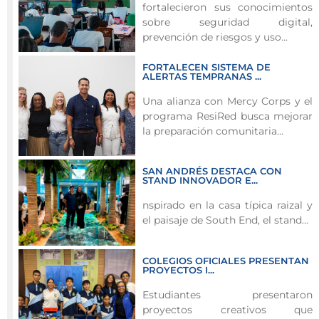
fortalecieron sus conocimientos
conectividad
sobre seguridad digital,
y
prevención de riesgos y uso...
la
FORTALECEN SISTEMA DE
gestión
ALERTAS TEMPRANAS ...
pública
Una alianza con Mercy Corps y el
con
programa ResiRed busca mejorar
tecnología
la preparación comunitaria...
de
última
generación
SAN ANDRÉS DESTACA CON
STAND INNOVADOR E...
financiada
por
nspirado en la casa típica raizal y
el paisaje de South End, el stand...
el
Sistema
General
COLEGIOS OFICIALES PRESENTAN
PROYECTOS I...
de
Regalías.
Estudiantes presentaron
proyectos creativos que
La
Gobernación