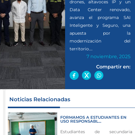
drones, altavoces IP y un
Data Center renovado,
avanza el programa SAI
Inteligente y Seguro, una
apuesta por la
modernización del
territorio....
7 noviembre, 2025
Compartir en:
El
Noticias Relacionadas
programa
fortalece
FORMAMOS A ESTUDIANTES EN
la
USO RESPONSABL...
seguridad,
Estudiantes de secundaria
la