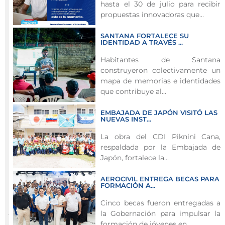
hasta el 30 de julio para recibir
identificar
propuestas innovadoras que...
los
retos
SANTANA FORTALECE SU
IDENTIDAD A TRAVÉS ...
de
innovación
Habitantes de Santana
construyeron colectivamente un
que
mapa de memorias e identidades
transformarán
que contribuye al...
el
Archipiélago
EMBAJADA DE JAPÓN VISITÓ LAS
NUEVAS INST...
Las
La obra del CDI Piknini Cana,
postulaciones
respaldada por la Embajada de
estarán
Japón, fortalece la...
abiertas
del
AEROCIVIL ENTREGA BECAS PARA
FORMACIÓN A...
30
de
Cinco becas fueron entregadas a
junio
la Gobernación para impulsar la
al
formación de jóvenes en...