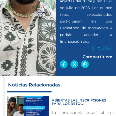
abiertas del 30 de junio al 30
de julio de 2026. Los quince
retos seleccionados
participarán en una
Hackathon de Innovación y
podrán acceder a
financiación de...
1 julio, 2026
Compartir en:
Noticias Relacionadas
Island
HUB
ABIERTAS LAS INSCRIPCIONES
abre
PARA LOS RETO...
convocatoria
La convocatoria estará abierta
para