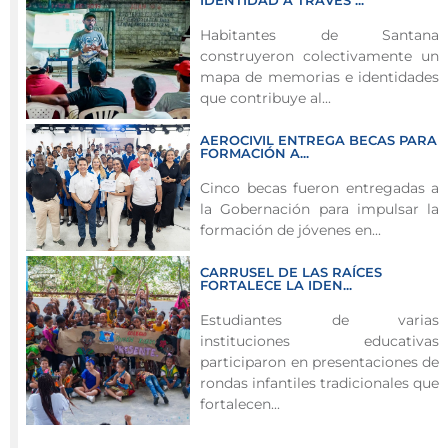
Santa
Catalina
Habitantes de Santana
construyeron colectivamente un
recibió
mapa de memorias e identidades
la
que contribuye al...
visita
de
AEROCIVIL ENTREGA BECAS PARA
reconocimiento
FORMACIÓN A...
de
Cinco becas fueron entregadas a
representantes
la Gobernación para impulsar la
de
formación de jóvenes en...
la
CARRUSEL DE LAS RAÍCES
Embajada
FORTALECE LA IDEN...
de
Estudiantes de varias
Japón
instituciones educativas
a
participaron en presentaciones de
las
rondas infantiles tradicionales que
instalaciones
fortalecen...
del
Centro