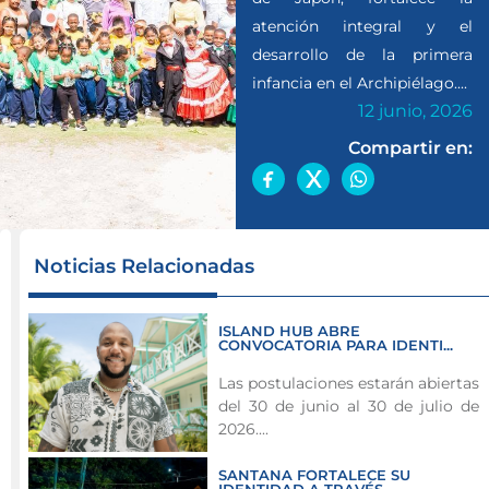
atención integral y el
desarrollo de la primera
infancia en el Archipiélago....
12 junio, 2026
Compartir en:
La
Noticias Relacionadas
Gobernación
del
ISLAND HUB ABRE
Archipiélago
CONVOCATORIA PARA IDENTI...
de
Las postulaciones estarán abiertas
San
del 30 de junio al 30 de julio de
Andrés,
2026....
Providencia
y
SANTANA FORTALECE SU
IDENTIDAD A TRAVÉS ...