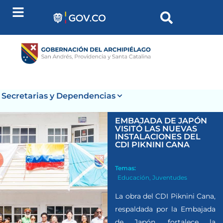
Secretarias y Dependencias
EMBAJADA DE JAPÓN
VISITÓ LAS NUEVAS
INSTALACIONES DEL
CDI PIKNINI CANA
Temas:
Educación
,
Juventudes
La obra del CDI Piknini Cana,
respaldada por la Embajada
de Japón, fortalece la