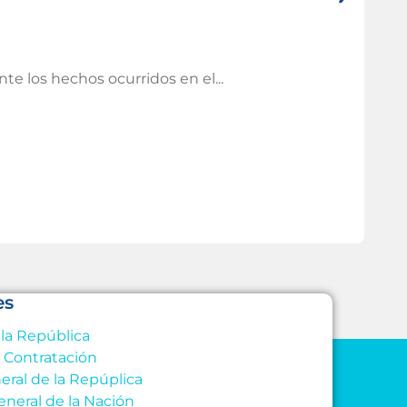
Tem
I
e los hechos ocurridos en el...
Las 
Leer
es
 la República
e Contratación
eral de la Repúplica
eneral de la Nación