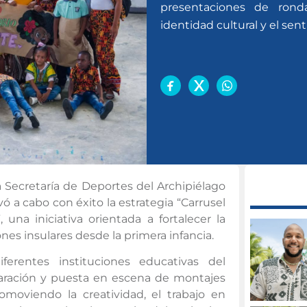
presentaciones de rondas
identidad cultural y el sent
la Secretaría de Deportes del Archipiélago
vó a cabo con éxito la estrategia “Carrusel
, una iniciativa orientada a fortalecer la
ones insulares desde la primera infancia.
ferentes instituciones educativas del
aración y puesta en escena de montajes
omoviendo la creatividad, el trabajo en