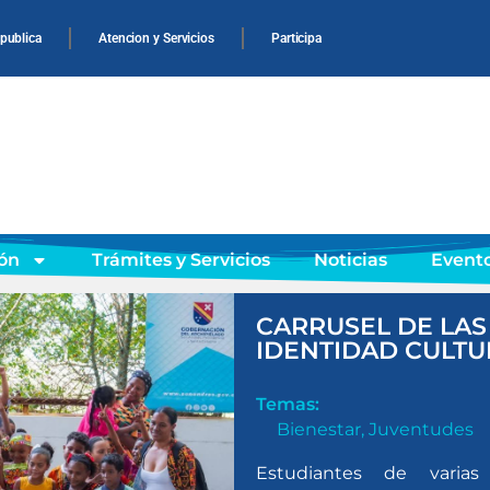
 publica
Atencion y Servicios
Participa
ón
Trámites y Servicios
Noticias
Event
CARRUSEL DE LAS
IDENTIDAD CULTU
Temas:
Bienestar
,
Juventudes
Estudiantes de varias 