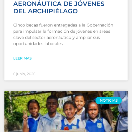
AERONÁUTICA DE JÓVENES
DEL ARCHIPIÉLAGO
Cinco becas fueron entregadas a la Gobernación
para impulsar la formación de jóvenes en áreas
clave del sector aeronáutico y ampliar sus
oportunidades laborales
LEER MAS
6 junio, 2026
NOTICIAS