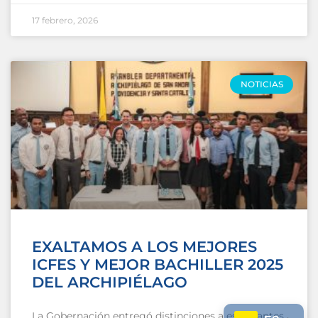
17 febrero, 2026
NOTICIAS
EXALTAMOS A LOS MEJORES
ICFES Y MEJOR BACHILLER 2025
DEL ARCHIPIÉLAGO
La Gobernación entregó distinciones a estudiantes