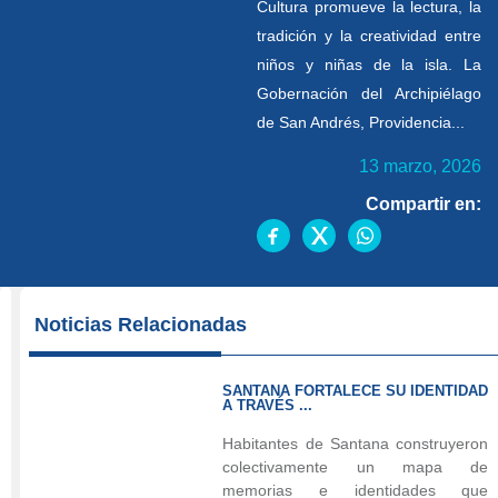
Cultura promueve la lectura, la
tradición y la creatividad entre
niños y niñas de la isla. La
Gobernación del Archipiélago
de San Andrés, Providencia...
13 marzo, 2026
Compartir en:
La
Noticias Relacionadas
iniciativa
de
SANTANA FORTALECE SU IDENTIDAD
la
A TRAVÉS ...
Secretaría
Habitantes de Santana construyeron
de
colectivamente un mapa de
Cultura
memorias e identidades que