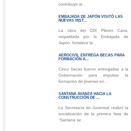
promueve
contribuye al...
la
EMBAJADA DE JAPÓN VISITÓ LAS
lectura,
NUEVAS INST...
la
La obra del CDI Piknini Cana,
tradición
respaldada por la Embajada de
y
Japón, fortalece la...
la
creatividad
AEROCIVIL ENTREGA BECAS PARA
entre
FORMACIÓN A...
niños
Cinco becas fueron entregadas a la
y
Gobernación para impulsar la
niñas
formación de jóvenes en...
de
SANTANA AVANZA HACIA LA
la
CONSTRUCCIÓN DE ...
isla.
La Secretaría de Juventud realizó la
La
socialización de la primera fase de
Gobernación
“Santana se...
del