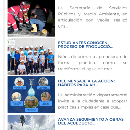
Públicos
La Secretaría de Servicios
en
Públicos y Medio Ambiente, en
articulación
articulación con Veolia, realizó
con
una...
Veolia
continúa
ESTUDIANTES CONOCEN
fortaleciendo
PROCESO DE PRODUCCIÓ...
las
Niños de primaria aprendieron de
acciones
forma práctica cómo se
de
transforma el agua de mar...
mantenimiento
preventivo
DEL MENSAJE A LA ACCIÓN:
HÁBITOS PARA AH...
en
el
La administración departamental
invita a la ciudadanía a adoptar
sistema
prácticas simples en casa que...
de
alcantarillado
AVANZA SEGUIMIENTO A OBRAS
de
DEL ACUEDUCTO...
la