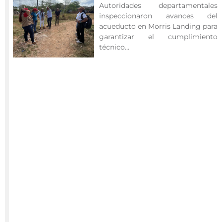
Autoridades departamentales
isla,
inspeccionaron avances del
con
acueducto en Morris Landing para
el
garantizar el cumplimiento
propósito
técnico...
de
garantizar
su
adecuado
funcionamiento,
prevenir
obstrucciones
y
minimizar
riesgos
de
rebosamientos
que
puedan