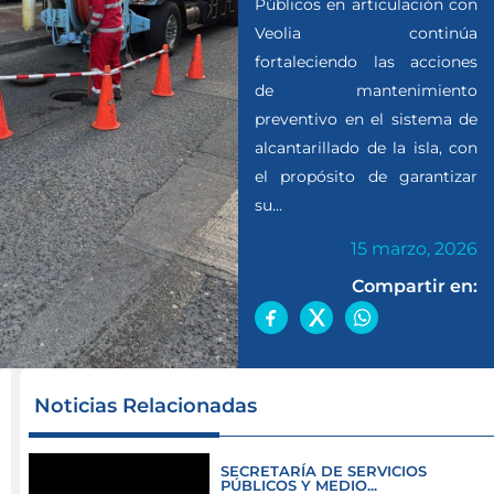
Públicos en articulación con
Veolia continúa
fortaleciendo las acciones
de mantenimiento
preventivo en el sistema de
alcantarillado de la isla, con
el propósito de garantizar
su...
15 marzo, 2026
Compartir en:
La
Noticias Relacionadas
Secretaría
de
SECRETARÍA DE SERVICIOS
Servicios
PÚBLICOS Y MEDIO...