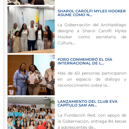
en
género
SHAROL CAROLFI MYLES HOOKER
mediante
ASUME COMO N...
orientación
La Gobernación del Archipiélago
directa
designó a Sharol Carolfi Myles
a
Hooker como secretaria de
la
Cultura,...
comunidad.
FORO CONMEMORÓ EL DÍA
La
INTERNACIONAL DE L...
Secretaría
Más de 60 personas participaron
de
en un espacio de diálogo y
la
reconocimiento sobre la...
Mujer
y
Equidad
LANZAMIENTO DEL CLUB EVA
CAPÍTULO SAN AN...
de
Género
La Fundación Red, con apoyo de
la Gobernación, entrega 84 becas
llevó
a adolescentes de...
a