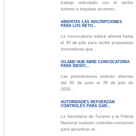
trabajo articulado con el sector
del
turismo e impulsar acciones...
Lighting
Festival,
ABIERTAS LAS INSCRIPCIONES
PARA LOS RETO...
integrando
innovación,
La convocatoria estará abierta hasta
el 30 de julio para recibir propuestas
cultura
innovadoras que...
y
talento
ISLAND HUB ABRE CONVOCATORIA
local
PARA IDENTI...
con
Las postulaciones estarán abiertas
un
del 30 de junio al 30 de julio de
show
2026....
de
drones
AUTORIDADES REFUERZAN
CONTROLES PARA GAR...
y
presentaciones
La Secretaría de Turismo y la Policía
Nacional realizan controles nocturnos
artísticas.
para garantizar el...
La