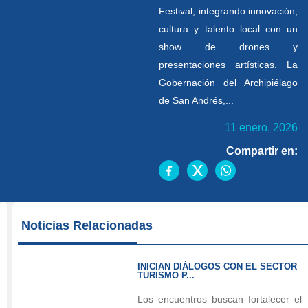
Festival, integrando innovación,
cultura y talento local con un
show de drones y
presentaciones artísticas. La
Gobernación del Archipiélago
de San Andrés,...
11 enero, 2026
Compartir en:
El
Noticias Relacionadas
Archipiélago
realizó
INICIAN DIÁLOGOS CON EL SECTOR
la
TURISMO P...
primera
Los encuentros buscan fortalecer el
edición