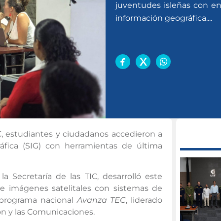
juventudes isleñas con en
información geográfica....
, estudiantes y ciudadanos accedieron a
áfica (SIG) con herramientas de última
a Secretaría de las TIC, desarrolló este
de imágenes satelitales con sistemas de
l programa nacional
Avanza TEC
, liderado
ión y las Comunicaciones.