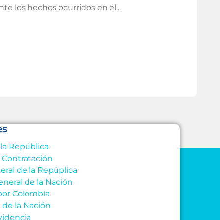
e los hechos ocurridos en el...
Las 
Leer
es
 la República
e Contratación
eral de la Repúplica
eneral de la Nación
por Colombia
l de la Nación
videncia