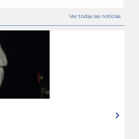
Ver todas las noticias
ISL
Tem
I