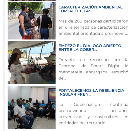
y
CARACTERIZACIÓN AMBIENTAL
Santa
FORTALECE LAS ...
Catalina,
Más de 200 personas participaron
a
en una jornada de caracterización
través
ambiental orientada a promover...
de
la
EMPEZÓ EL DIÁLOGO ABIERTO
Secretaría
ENTRE LA GOBER...
de
Durante un recorrido por la
Servicios
Peatonal de Spratt Bight, la
Públicos
mandataria encargada escuchó
y
de...
Medio
FORTALECEMOS LA RESILIENCIA
Ambiente,
INSULAR FREN...
lideró
La Gobernación continúa
un
promoviendo acciones
espacio
preventivas y sostenibles en
de
entidades del territorio...
diálogo