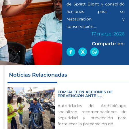
de Spratt Bight y consolidó
acciones para su
restauración y
conservación....
17 marzo, 2026
Compartir en:
La
Noticias Relacionadas
Gobernación
del
FORTALECEN ACCIONES DE
Archipiélago
PREVENCIÓN ANTE L...
de
Autoridades del Archipiélago
San
socializan recomendaciones de
Andrés,
seguridad y prevención para
Providencia
fortalecer la preparación de...