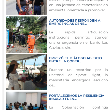
Temporada
en una jornada de caracterización
de
ambiental orientada a promover...
Ciclones
Tropicales,
AUTORIDADES RESPONDEN A
EMERGENCIAS GENE...
la
Secretaría
La rápida articulación
institucional permitió atender
de
una emergencia en el barrio Las
Gestión
Gaviotas sin...
del
Riesgo
EMPEZÓ EL DIÁLOGO ABIERTO
de
ENTRE LA GOBER...
Desastres
Durante un recorrido por la
adelanta
Peatonal de Spratt Bight, la
una
mandataria encargada escuchó
campaña
de...
de
FORTALECEMOS LA RESILIENCIA
prevención
INSULAR FREN...
y
La Gobernación continúa
sensibilización