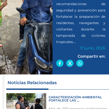
recomendaciones de
seguridad y prevención para
fortalecer la preparación de
residentes, navegantes y
visitantes durante la
temporada de ciclones
tropicales....
17 junio, 2026
Compartir en:
Con
Noticias Relacionadas
el
inicio
CARACTERIZACIÓN AMBIENTAL
de
FORTALECE LAS ...
la
Más de 200 personas participaron