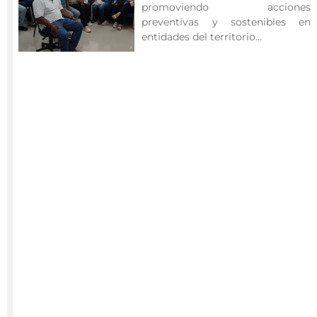
promoviendo acciones
ciudadana
preventivas y sostenibles en
orientada
entidades del territorio...
a
fortalecer
la
preparación
de
la
comunidad
frente
a
los
posibles
efectos
de
fenómenos
hidrometeorológicos
que