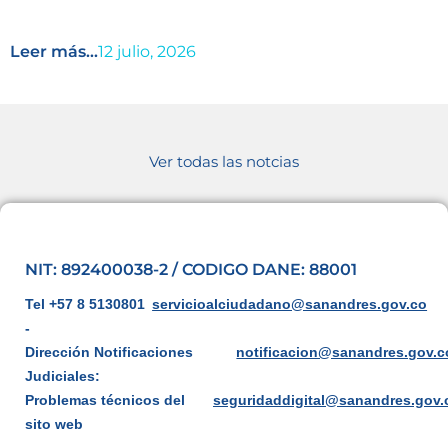
Leer más...
12 julio, 2026
Ver todas las notcias
NIT: 892400038-2 / CODIGO DANE: 88001
Tel +57 8 5130801
servicioalciudadano@sanandres.gov.co
-
Dirección Notificaciones
notificacion@sanandres.gov.c
Judiciales:
Problemas técnicos del
seguridaddigital@sanandres.gov.
sito web