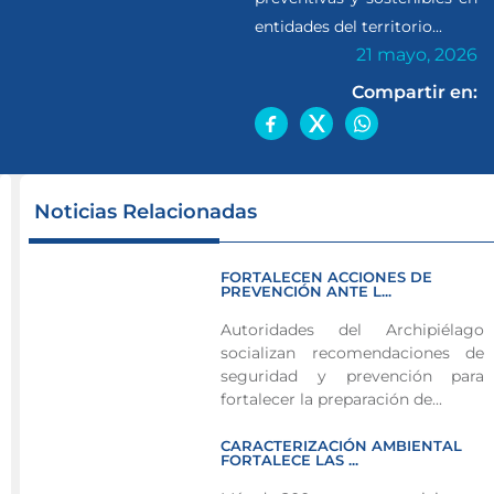
entidades del territorio...
21 mayo, 2026
Compartir en:
La
Noticias Relacionadas
Secretaría
de
FORTALECEN ACCIONES DE
Gestión
PREVENCIÓN ANTE L...
del
Autoridades del Archipiélago
Riesgo
socializan recomendaciones de
socializó
seguridad y prevención para
medidas
fortalecer la preparación de...
de
CARACTERIZACIÓN AMBIENTAL
prevención
FORTALECE LAS ...
y