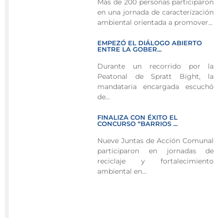
Más de 200 personas participaron
adaptación
en una jornada de caracterización
climática
ambiental orientada a promover...
con
colaboradores
EMPEZÓ EL DIÁLOGO ABIERTO
de
ENTRE LA GOBER...
EEDAS
Durante un recorrido por la
S.A.
Peatonal de Spratt Bight, la
E.S.P.
mandataria encargada escuchó
de...
La
Gobernación
FINALIZA CON ÉXITO EL
CONCURSO “BARRIOS ...
del
Archipiélago,
Nueve Juntas de Acción Comunal
a
participaron en jornadas de
reciclaje y fortalecimiento
través
ambiental en...
de
la
Secretaría
de