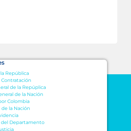
Leer
es
 la República
e Contratación
eral de la Repúplica
eneral de la Nación
por Colombia
l de la Nación
videncia
al del Departamento
usticia