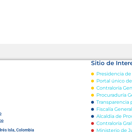
Sitio de Inter
Presidencia de
Portal único d
Contraloría Gen
Procuraduría G
Transparencia 
Fiscalía Genera
o
Alcaldia de Pro
co
Contraloría Gr
Ministerio de J
drés Isla, Colombia