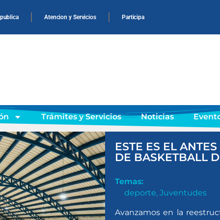
 publica
Atencion y Servicios
Participa
ón
Trámites y Servicios
Noticias
Event
ESTE ES EL ANTES
DE BASKETBALL D
Temas:
deporte
,
Juventudes
Avanzamos en la reestruct