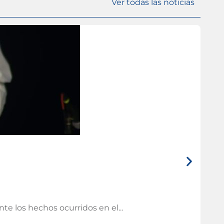
Ver todas las noticias
ISL
Tem
I
e los hechos ocurridos en el...
Las 