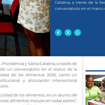
Catalina, a través de la S
conversatorio en el marco 
Providencia y Santa Catalina, a través de
olló un conversatorio en el marco de la
uidad de los Alimentos 2026, como un
titucional y articulación intersectorial
torio.
nocuidad de los alimentos, es un asunto de
iones: alimentos inocuos en todas partes”,