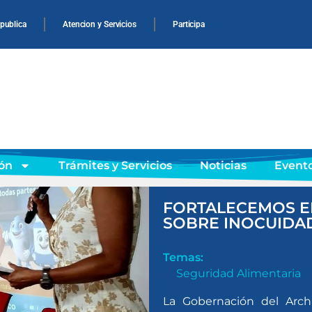
 publica
Atencion y Servicios
Participa
ón
Trámites y Servicios
Noticias
Event
FORTALECEMOS EL
SOBRE INOCUIDA
Temas:
Seguridad Alimentaria
La Gobernación del Arch