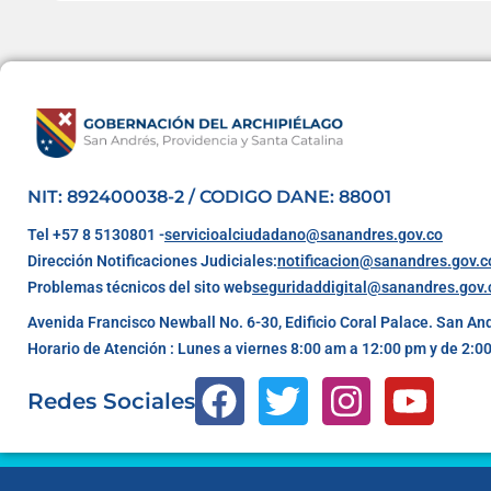
NIT: 892400038-2 / CODIGO DANE: 88001
Tel +57 8 5130801 -
servicioalciudadano@sanandres.gov.co
Dirección Notificaciones Judiciales:
notificacion@sanandres.gov.c
Problemas técnicos del sito web
seguridaddigital@sanandres.gov.
Avenida Francisco Newball No. 6-30, Edificio Coral Palace. San An
Horario de Atención : Lunes a viernes 8:00 am a 12:00 pm y de 2:0
Redes Sociales