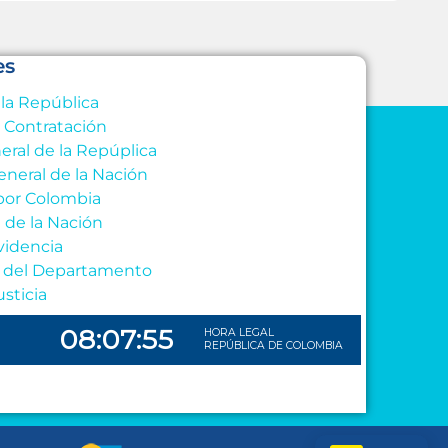
es
 la República
e Contratación
eral de la Repúplica
eneral de la Nación
por Colombia
l de la Nación
videncia
al del Departamento
usticia