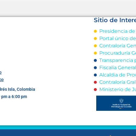
Sitio de Inter
Presidencia de
Portal único d
Contraloría Gen
Procuraduría G
Transparencia 
Fiscalía Genera
o
Alcaldia de Pro
co
Contraloría Gr
Ministerio de J
drés Isla, Colombia
0 pm a 6:00 pm