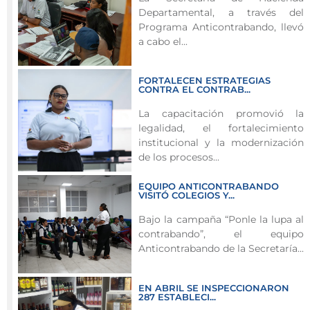
en
Departamental, a través del
productos
Programa Anticontrabando, llevó
ingresados
a cabo el...
al
departamento,
FORTALECEN ESTRATEGIAS
fortaleciendo
CONTRA EL CONTRAB...
el
La capacitación promovió la
control
legalidad, el fortalecimiento
fiscal
institucional y la modernización
y
de los procesos...
la
EQUIPO ANTICONTRABANDO
legalidad
VISITÓ COLEGIOS Y...
comercial.
Bajo la campaña “Ponle la lupa al
La
contrabando”, el equipo
Gobernación
Anticontrabando de la Secretaría...
del
Archipiélago
EN ABRIL SE INSPECCIONARON
de
287 ESTABLECI...