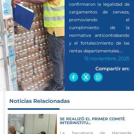
confirmaron la legalidad de
cargamentos de cerveza,
promoviendo el
cumplimiento de la
normativa anticontrabando
y el fortalecimiento de las
rentas departamentales....
15 noviembre, 2025
Compartir en:
Equipo
Noticias Relacionadas
Anticontrabando
verifica
SE REALIZÓ EL PRIMER COMITÉ
cumplimiento
INTERINSTITU...
normativo
La Secretaría de Hacienda