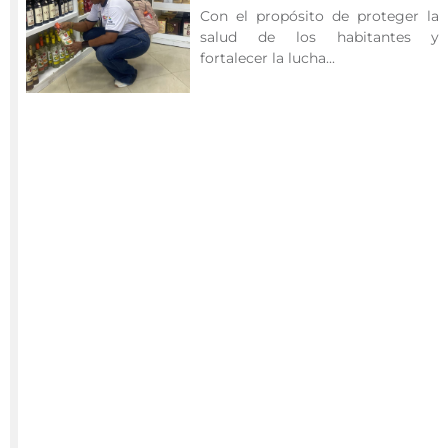
San
Con el propósito de proteger la
Andrés,
salud de los habitantes y
Providencia
fortalecer la lucha...
y
Santa
Catalina,
a
través
del
equipo
de
Inspectores
Anticontrabando
de
la
Secretaría
de
Hacienda,
adelantó