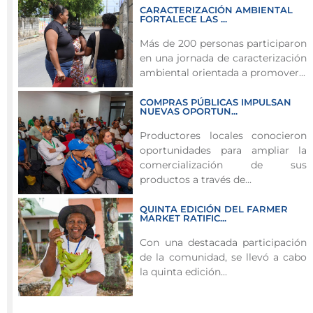
CARACTERIZACIÓN AMBIENTAL
y
FORTALECE LAS ...
preservación
Más de 200 personas participaron
del
en una jornada de caracterización
saber
ambiental orientada a promover...
ancestral
isleño.
COMPRAS PÚBLICAS IMPULSAN
NUEVAS OPORTUN...
En
Productores locales conocieron
un
oportunidades para ampliar la
ambiente
comercialización de sus
lleno
productos a través de...
de
entusiasmo
QUINTA EDICIÓN DEL FARMER
MARKET RATIFIC...
y
aprendizaje,
Con una destacada participación
estudiantes
de la comunidad, se llevó a cabo
la quinta edición...
del
Colegio
Brooks