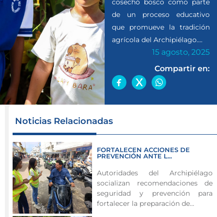
cosechó bosco como parte
de un proceso educativo
que promueve la tradición
agrícola del Archipiélago....
15 agosto, 2025
Compartir en:
La
Noticias Relacionadas
Secretaría
de
FORTALECEN ACCIONES DE
Agricultura
PREVENCIÓN ANTE L...
y
Autoridades del Archipiélago
Pesca
socializan recomendaciones de
impulsa
seguridad y prevención para
educación
fortalecer la preparación de...
ambiental