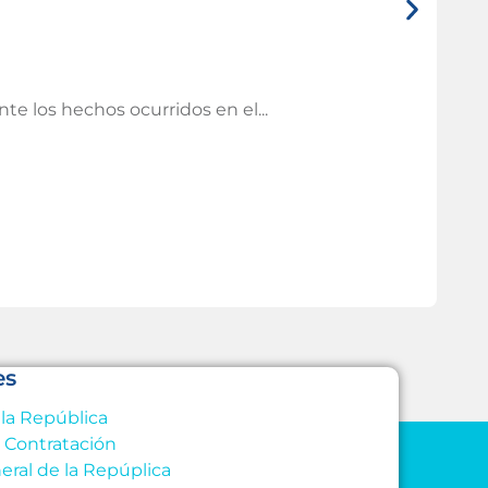
Tem
I
e los hechos ocurridos en el...
Las 
Leer
es
 la República
e Contratación
eral de la Repúplica