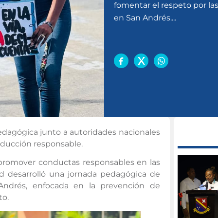
fomentar el respeto por la
en San Andrés....
pedagógica junto a autoridades nacionales
conducción responsable.
 y promover conductas responsables en las
dad desarrolló una jornada pedagógica de
 Andrés, enfocada en la prevención de
to.