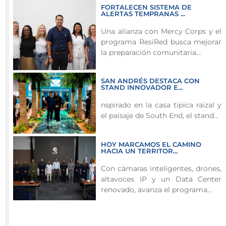
FORTALECEN SISTEMA DE
en
ALERTAS TEMPRANAS ...
uso
Una alianza con Mercy Corps y el
responsable
programa ResiRed busca mejorar
de
la preparación comunitaria...
redes
sociales
y
SAN ANDRÉS DESTACA CON
STAND INNOVADOR E...
prevención
de
nspirado en la casa típica raizal y
el paisaje de South End, el stand...
riesgos
digitales.
HOY MARCAMOS EL CAMINO
En
HACIA UN TERRITOR...
el
Con cámaras inteligentes, drones,
marco
altavoces IP y un Data Center
de
renovado, avanza el programa...
las
acciones
para