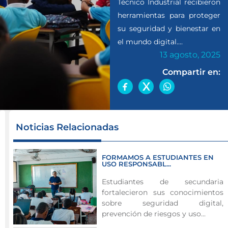
Técnico Industrial recibieron
herramientas para proteger
su seguridad y bienestar en
el mundo digital....
13 agosto, 2025
Compartir en:
Secretaría
Noticias Relacionadas
de
las
FORMAMOS A ESTUDIANTES EN
TIC
USO RESPONSABL...
y
Estudiantes de secundaria
MinTIC
fortalecieron sus conocimientos
capacitaron
sobre seguridad digital,
a
prevención de riesgos y uso...
jóvenes