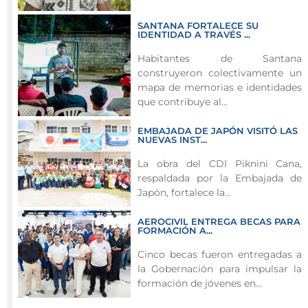
diversión
en
SANTANA FORTALECE SU
IDENTIDAD A TRAVÉS ...
estas
vacaciones
Habitantes de Santana
construyeron colectivamente un
con
mapa de memorias e identidades
el
que contribuye al...
Cuerpo
Oficial
EMBAJADA DE JAPÓN VISITÓ LAS
de
NUEVAS INST...
Bomberos,
La obra del CDI Piknini Cana,
lugar
respaldada por la Embajada de
ideal
Japón, fortalece la...
para
AEROCIVIL ENTREGA BECAS PARA
tener
FORMACIÓN A...
jornadas
Cinco becas fueron entregadas a
de
la Gobernación para impulsar la
actividad
formación de jóvenes en...
educativa
e