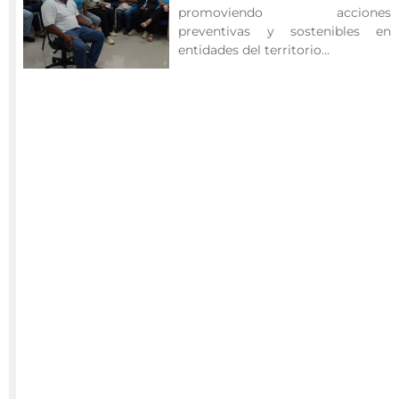
promoviendo acciones
abdominal
preventivas y sostenibles en
en
entidades del territorio...
el
sector
de
Horn
Landing.
La
Secretaría
de
Servicios
Públicos
y
Medio
Ambiente
,
a
través
del