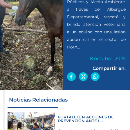
Públicos y Medio Ambiente,
a través del Albergue
Departamental, rescató y
brindó atención veterinaria
a un equino con una lesión
abdominal en el sector de
Horn...
8 octubre, 2025
Compartir en:
La
Noticias Relacionadas
Secretaría
de
FORTALECEN ACCIONES DE
Servicios
PREVENCIÓN ANTE L...
Públicos