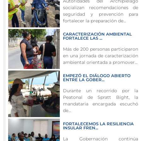
Autoridades del Archipiélago
y
socializan recomendaciones de
Medio
seguridad y prevención para
Ambiente,
fortalecer la preparación de...
a
CARACTERIZACIÓN AMBIENTAL
través
FORTALECE LAS ...
del
Más de 200 personas participaron
Albergue
en una jornada de caracterización
Departamental,
ambiental orientada a promover...
rescató
y
EMPEZÓ EL DIÁLOGO ABIERTO
brindó
ENTRE LA GOBER...
atención
Durante un recorrido por la
veterinaria
Peatonal de Spratt Bight, la
a
mandataria encargada escuchó
un
de...
equino
FORTALECEMOS LA RESILIENCIA
con
INSULAR FREN...
una
La Gobernación continúa
lesión