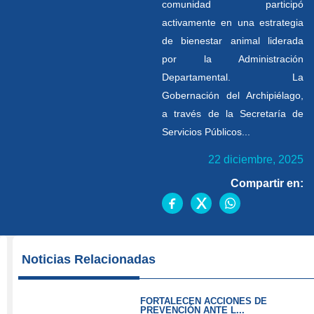
comunidad participó
activamente en una estrategia
de bienestar animal liderada
por la Administración
Departamental. La
Gobernación del Archipiélago,
a través de la Secretaría de
Servicios Públicos...
22 diciembre, 2025
Compartir en:
Durante
Noticias Relacionadas
cuatro
días,
FORTALECEN ACCIONES DE
la
PREVENCIÓN ANTE L...