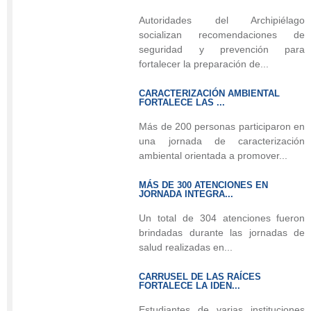
comunidad
Autoridades del Archipiélago
participó
socializan recomendaciones de
activamente
seguridad y prevención para
en
fortalecer la preparación de...
una
CARACTERIZACIÓN AMBIENTAL
estrategia
FORTALECE LAS ...
de
Más de 200 personas participaron en
bienestar
una jornada de caracterización
animal
ambiental orientada a promover...
liderada
por
MÁS DE 300 ATENCIONES EN
la
JORNADA INTEGRA...
Administración
Un total de 304 atenciones fueron
Departamental.
brindadas durante las jornadas de
salud realizadas en...
CARRUSEL DE LAS RAÍCES
La
FORTALECE LA IDEN...
Gobernación
Estudiantes de varias instituciones