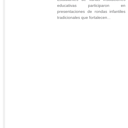
del
educativas participaron en
Archipiélago,
presentaciones de rondas infantiles
a
tradicionales que fortalecen...
través
de
la
Secretaría
de
Servicios
Públicos
y
Medio
Ambiente
y
el
albergue
departamental,
llevó
a