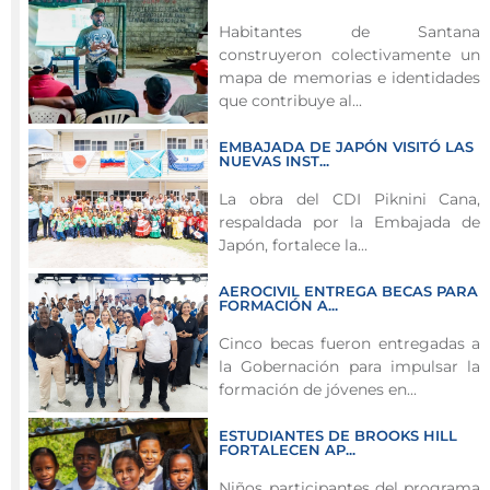
del
Habitantes de Santana
año,
construyeron colectivamente un
la
mapa de memorias e identidades
estrategia
que contribuye al...
ha
EMBAJADA DE JAPÓN VISITÓ LAS
llegado
NUEVAS INST...
a
La obra del CDI Piknini Cana,
empresas
respaldada por la Embajada de
como
Japón, fortalece la...
Inpescar,
Sopesa,
AEROCIVIL ENTREGA BECAS PARA
Coobusan,
FORMACIÓN A...
Almacenes
Cinco becas fueron entregadas a
La
la Gobernación para impulsar la
Riviera,
formación de jóvenes en...
Sociedad
ESTUDIANTES DE BROOKS HILL
Portuaria,
FORTALECEN AP...
ICBF,
Niños participantes del programa
Servientrega,