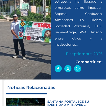
estrategia ha llegado a
empresas como Inpescar,
Sopesa, Coobusan,
Almacenes La Riviera,
Sociedad Portuaria, ICBF,
Servientrega, AVA, Texaco,
entre otros y a
Instituciones...
11 septiembre, 2025
Compartir en:
En
Noticias Relacionadas
lo
que
SANTANA FORTALECE SU
va
IDENTIDAD A TRAVÉS ...