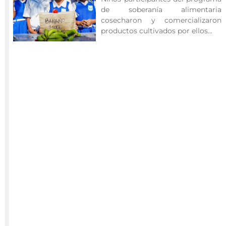
de soberanía alimentaria
AVA,
cosecharon y comercializaron
Texaco,
productos cultivados por ellos...
entre
otros
y
a
Instituciones
Educativas
como
Sagrada
Familia,
Luis
Amigó,
Brooks
Hill
Bilingual
School,
Antonia