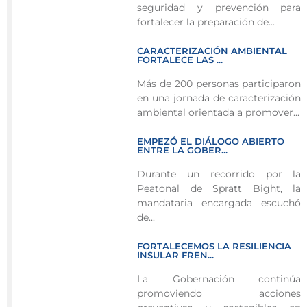
de
seguridad y prevención para
residuos
fortalecer la preparación de...
recolectadas
CARACTERIZACIÓN AMBIENTAL
en
FORTALECE LAS ...
jornada
Más de 200 personas participaron
interinstitucional
en una jornada de caracterización
de
ambiental orientada a promover...
limpieza
en
EMPEZÓ EL DIÁLOGO ABIERTO
San
ENTRE LA GOBER...
Andrés
Durante un recorrido por la
Peatonal de Spratt Bight, la
Con
mandataria encargada escuchó
el
de...
objetivo
de
FORTALECEMOS LA RESILIENCIA
INSULAR FREN...
recuperar
espacios
La Gobernación continúa
públicos,
promoviendo acciones