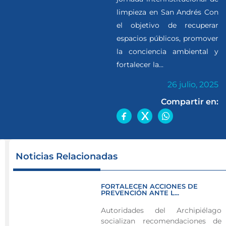
limpieza en San Andrés Con
el objetivo de recuperar
espacios públicos, promover
la conciencia ambiental y
fortalecer la...
26 julio, 2025
Compartir en:
♻️
Noticias Relacionadas
💪
Más
FORTALECEN ACCIONES DE
de
PREVENCIÓN ANTE L...
3
Autoridades del Archipiélago
toneladas
socializan recomendaciones de