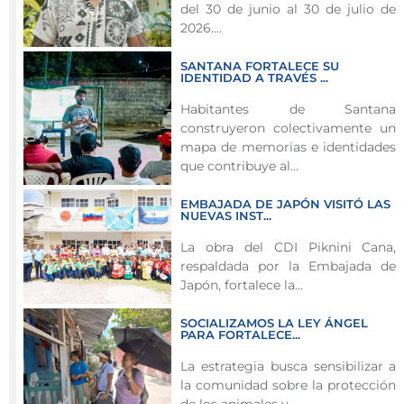
del 30 de junio al 30 de julio de
participación
2026....
electoral
y
SANTANA FORTALECE SU
IDENTIDAD A TRAVÉS ...
la
formación
Habitantes de Santana
construyeron colectivamente un
ciudadana
mapa de memorias e identidades
de
que contribuye al...
los
jóvenes
EMBAJADA DE JAPÓN VISITÓ LAS
en
NUEVAS INST...
las
La obra del CDI Piknini Cana,
elecciones
respaldada por la Embajada de
del
Japón, fortalece la...
Consejo
SOCIALIZAMOS LA LEY ÁNGEL
Municipal
PARA FORTALECE...
de
La estrategia busca sensibilizar a
Juventud
la comunidad sobre la protección
2025.