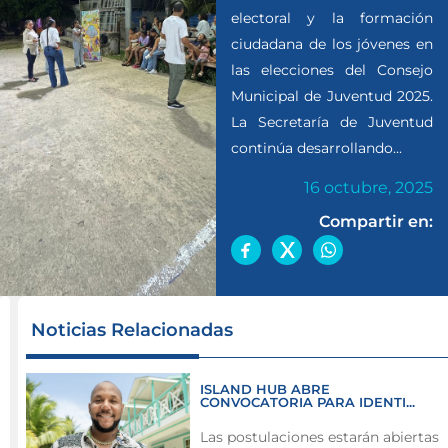
electoral y la formación
ciudadana de los jóvenes en
las elecciones del Consejo
Municipal de Juventud 2025.
La Secretaría de Juventud
continúa desarrollando...
16 octubre, 2025
Compartir en:
La
Noticias Relacionadas
Secretaría
de
ISLAND HUB ABRE
Juventud
CONVOCATORIA PARA IDENTI...
promueve
Las postulaciones estarán abiertas
la